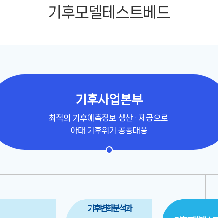
기후모델테스트베드
예측기술 개발
기후변화분석
기후모델테스트베드
전산보안연구지원
기후사업본부
최적의 기후예측정보 생산 · 제공으로
아태 기후위기 공동대응
기후변화분석과