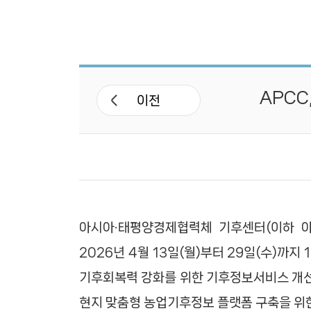
포토뉴스
보도자료
APCC
언론기고‧보도
이전
글로벌 기후소식
연차보고서
뉴스레터
아시아·태평양경제협력체 기후센터(이하 아태
2026년 4월 13일(월)부터 29일(수)까
기후회복력 강화를 위한 기후정보서비스 개선 사
현지 맞춤형 농업기후정보 플랫폼 구축을 위한