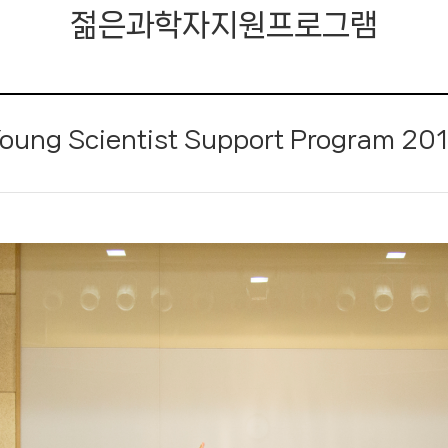
젊은과학자지원프로그램
기술교류 워크숍
젊은과학자지원프로그램
oung Scientist Support Program 20