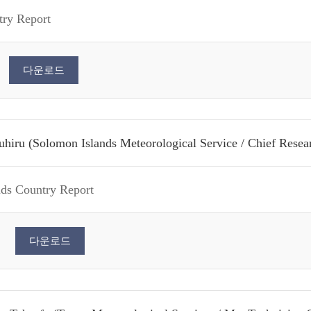
try Report
다운로드
uhiru (Solomon Islands Meteorological Service / Chief Resear
ds Country Report
다운로드