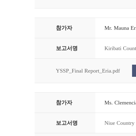
참가자
Mr. Mauna Eria
보고서명
Kiribati Coun
YSSP_Final Report_Eria.pdf
참가자
Ms. Clemencia
보고서명
Niue Country