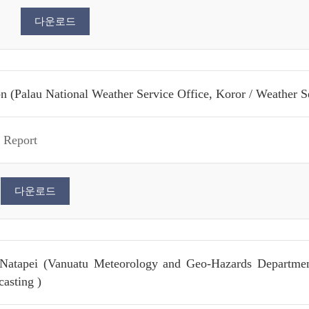
다운로드
n (Palau National Weather Service Office, Koror / Weather Se
 Report
다운로드
atapei (Vanuatu Meteorology and Geo-Hazards Department /
casting )