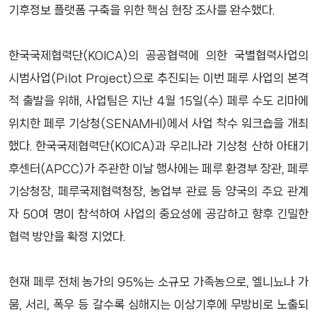
기후정보 플랫폼 구축을 위한 핵심 현장 조사를 완수했다.
한국국제협력단(KOICA)의 공공협력에 의한 국별협력사업의
시범사업(Pilot Project)으로 추진되는 이번 페루 사업의 본격
적 출발을 위해, 사업팀은 지난 4월 15일(수) 페루 수도 리마에
위치한 페루 기상청(SENAMHI)에서 사업 착수 워크숍을 개최
했다. 한국국제협력단(KOICA)과 우리나라 기상청 산하 아태기
후센터(APCC)가 주관한 이날 행사에는 페루 환경부 장관, 페루
기상청장, 페루국제협력청장, 농업부 관료 등 양국의 주요 관계
자 50여 명이 참석하여 사업의 중요성에 공감하고 향후 긴밀한
협력 방안을 확정 지었다.
현재 페루 전체 농가의 95%는 소규모 가족농으로, 엘니뇨나 가
뭄, 서리, 폭우 등 갈수록 심해지는 이상기후에 무방비로 노출되